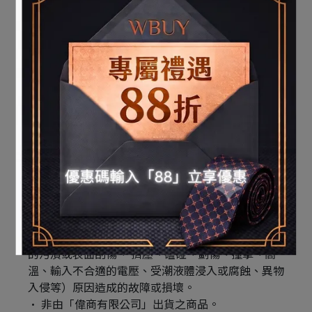
內，消費者需負擔全部維修費用：
產品外觀瑕疵破損變形、零件脫落、過度鬆弛、異
常緊密、斷線、破裂、燒毀。
製造標籤或防拆標籤經更改或破損、序號條碼毀損
無法辨識保固期限者。
本產品使用者未依說明書要求，錯誤安裝、或保養
及使用造成的故障或損壞。
使用非法軟體或病毒所造成之損壞。
因使用非標準或非公開發行的軟體造成的故障或損
壞。
產品經非本公司所屬或授權服務中心之技術人員維
修或拆裝。
非可歸責於產品材料製造瑕疵的損害（如地震、水
災、火災、颱風…等天災或運送碰撞、使用後所產生
的污漬或表面刮傷、 擠壓、磕碰、劃傷、撞擊、高
溫、輸入不合適的電壓、受潮液體浸入或腐蝕、異物
入侵等）原因造成的故障或損壞。
非由「偉商有限公司」出貨之商品。