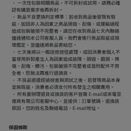
一次性包裝相關商品，不可拆封或試用，請務必確
認有購買需求後再拆封。
新品不良更換判定標準：若收到商品後發現有瑕
疵，如因非人為因素之商品損毀、刮傷、或運輸過程
造成包裝破損不完整者，請您在收到商品七天內聯絡
儘速通知本公司客服人員，我們會進行商品瑕疵或損
壞鑑定，並儘速將新品寄給您。
七天後將以一般送修途徑處理，或因消費者個人不
當使用拆卸產生人為因素造成故障、損毀、磨損、擦
傷、刮傷、髒污、包裝破損不完整者或是附配件不齊
全者，恕無法再進行退換貨。
不良品退還經過檢查與測試之後，若發現商品本身
並無瑕疵，消費者必須支付所有發生之相關費用。 
所有要辦理退貨或換貨的客戶皆需 E-mail或來電至
偉商有限公司客服中心，並提供：訂單號碼，退換貨
原因，您的姓名及聯絡電話，E-mail地址。 
保固條款