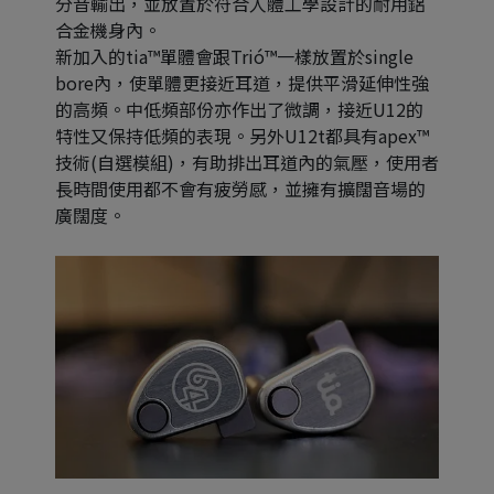
分音輸出，並放置於符合人體工學設計的耐用鋁
合金機身內。
新加入的tia™單體會跟Trió™一樣放置於single 
bore內，使單體更接近耳道，提供平滑延伸性強
的高頻。中低頻部份亦作出了微調，接近U12的
特性又保持低頻的表現。另外U12t都具有apex™
技術(自選模組)，有助排出耳道內的氣壓，使用者
長時間使用都不會有疲勞感，並擁有擴闊音場的
廣闊度。