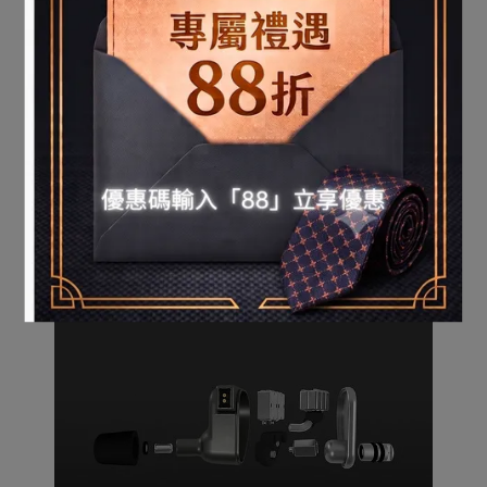
單體：12動鐵單體 (1中高+6中4低) + tia™超高音
單體 (4路分音)
頻率響應：10Hz – 20kHz
靈敏度：108dB/mW
阻抗：12.6Ω
隔音：apex™ module m15(-15dB) / 
m20(-20dB)
機身物料：鋁合金
技術：tia™單元(open BA)、tia™單孔設計(single 
bore design)、Linear Impedance Design (LID)
線性阻抗設計、apex™耳道氣壓排出技術