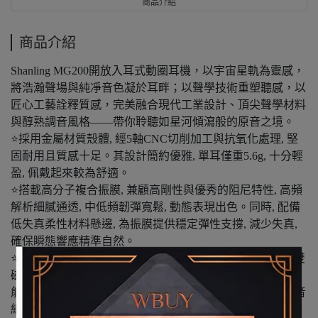
商品介紹
商品介紹
Shanling MG200開放入耳式動圈耳機，以宇宙星軌為靈感，
將浩瀚聲場與純凈音色凝於耳畔；以聲學技術重塑聽感，以
匠心工藝詮釋質感，完美融合現代工業設計、頂尖聲學材料
與醇熟調音風格——帶你聆聽如星河傾瀉般的原音之境。
⭐採用金屬材質殼體, 經5軸CNC切削加工與抗氧化處理, 堅
固耐用且質感十足。其設計簡約優雅, 單耳僅重5.6g, 十分輕
盈, 佩戴起來較為舒適。
⭐搭載高分子複合振膜, 兼顧高剛性與優秀的阻尼特性, 高頻
解析細膩通透, 中低頻韌彈寬鬆, 動態表現出色。同時, 配備
低失真柔性材料懸邊, 為振膜提供穩定彈性支撐, 減少失真,
確保瞬態響應精準自然。
⭐採用新一代雙磁路雙腔體結構, 還配備了純銅音圈和N52雙
磁體, 構成高磁束高效率磁路, 具有輕量性和高振動傳遞性
能, 使得耳機全頻段瞬態響應優秀, 易驅動, 動態範圍廣, 聲音
細膩柔和。