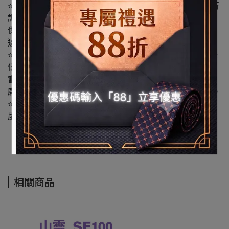
⭐基於HRTF(頭部傳遞函數)和理想的調音頻率響應曲線進行
調音, 非線性失真低於0.05%, 具有極高的精度。它不僅能提
供中性、高透明度的聆聽體驗, 還能再現清晰的聲音層次和
逼真的聲場, 適用於音樂、遊戲、監聽等多種場景。
⭐採用8股獨立絞合的高純度銀箔導體, 銀的高導電率顯著降
低高頻信號衰減與相位失真, 使高頻延伸更自然、細節更豐
富, 聲音順滑通透; 外層以高密度編織護套包裹, 不僅抗拉耐
磨、柔韌耐用, 有效抵禦外部干擾, 保障音頻信號純凈低噪。
⭐採用0.78mm 2pin可換線設計, 方便用戶更換不同材質或長
度的耳機線, 以滿足個性化需求, 同時也便於維護和升級。
相關商品