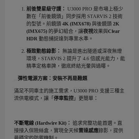
前後雙星級守護：
U3000 PRO 是市場上極少
數在「前後鏡頭」同步採用 STARVIS 2 技術
的型號。前鏡頭
4K (IMX678)
與後鏡頭
2K
(IMX675)
的夢幻組合，讓
夜視
效果與
Clear
HDR
動態捕捉達到專業水準。
極致動態錄影：
無論是進出隧道或深夜無燈
環境，STARVIS 2 提升了 4.6 倍感光能力，能
精準定格車牌，徹底終結光暈與過曝。
彈性電源方案：安裝不再是難題
滿足不同車主的施工需求，U3000 PRO 支援三種主
流供電模式，讓「
停車監控
」更簡單：
不斷電線 (Hardwire Kit)：
追求完整功能首選。直
接接入保險絲盒，實現全天候
雷達感應
錄影，提供
最穩定的防禦機制。