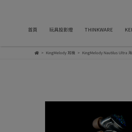
首頁
玩具投影燈
THINKWARE
KE
KingMelody 耳機
KingMelody Nautilus 