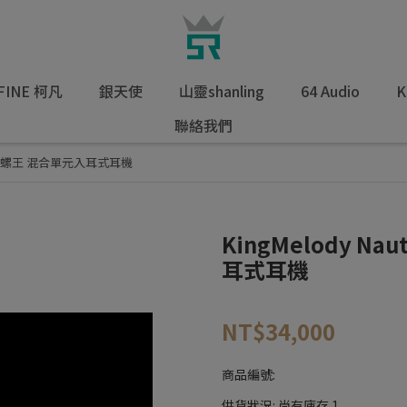
FINE 柯凡
銀天使
山靈shanling
64 Audio
K
聯絡我們
Ultra 海螺王 混合單元入耳式耳機
KingMelody Na
耳式耳機
NT$34,000
商品編號:
供貨狀況:
尚有庫存 1