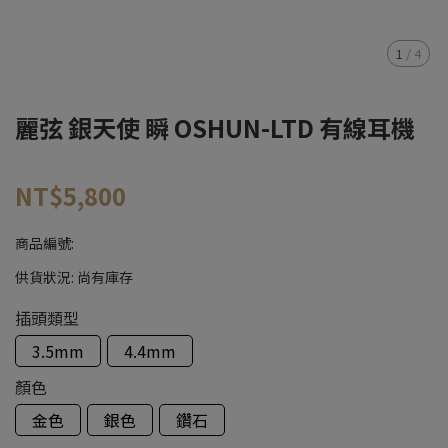
1
/
4
麗弦 銀天使 瞬 OSHUN-LTD 有線耳機
NT$5,800
商品編號:
供貨狀況:
尚有庫存
插頭類型
3.5mm
4.4mm
顏色
金色
銀色
鑽石